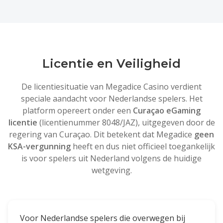
Licentie en Veiligheid
De licentiesituatie van Megadice Casino verdient
speciale aandacht voor Nederlandse spelers. Het
platform opereert onder een
Curaçao eGaming
licentie
(licentienummer 8048/JAZ), uitgegeven door de
regering van Curaçao. Dit betekent dat Megadice
geen
KSA-vergunning
heeft en dus niet officieel toegankelijk
is voor spelers uit Nederland volgens de huidige
wetgeving.
Voor Nederlandse spelers die overwegen bij