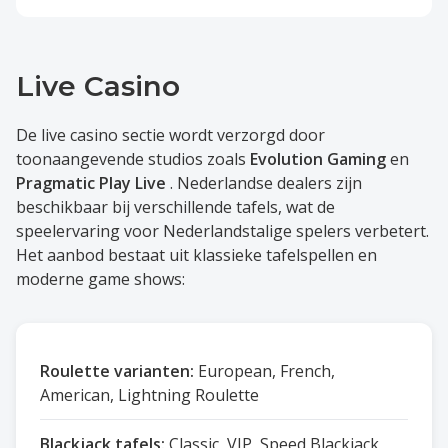
Live Casino
De live casino sectie wordt verzorgd door
toonaangevende studios zoals
Evolution Gaming
en
Pragmatic Play Live
. Nederlandse dealers zijn
beschikbaar bij verschillende tafels, wat de
speelervaring voor Nederlandstalige spelers verbetert.
Het aanbod bestaat uit klassieke tafelspellen en
moderne game shows:
Roulette varianten:
European, French,
American, Lightning Roulette
Blackjack tafels:
Classic, VIP, Speed Blackjack