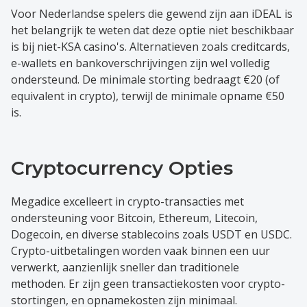
Voor Nederlandse spelers die gewend zijn aan iDEAL is
het belangrijk te weten dat deze optie niet beschikbaar
is bij niet-KSA casino's. Alternatieven zoals creditcards,
e-wallets en bankoverschrijvingen zijn wel volledig
ondersteund. De minimale storting bedraagt €20 (of
equivalent in crypto), terwijl de minimale opname €50
is.
Cryptocurrency Opties
Megadice excelleert in crypto-transacties met
ondersteuning voor Bitcoin, Ethereum, Litecoin,
Dogecoin, en diverse stablecoins zoals USDT en USDC.
Crypto-uitbetalingen worden vaak binnen een uur
verwerkt, aanzienlijk sneller dan traditionele
methoden. Er zijn geen transactiekosten voor crypto-
stortingen, en opnamekosten zijn minimaal.