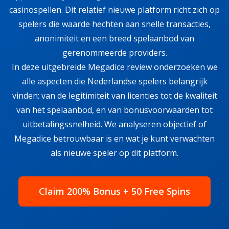
casinospellen. Dit relatief nieuwe platform richt zich op
spelers die waarde hechten aan snelle transacties,
anonimiteit en een breed spelaanbod van
gerenommeerde providers.
In deze uitgebreide Megadice review onderzoeken we
alle aspecten die Nederlandse spelers belangrijk
vinden: van de legitimiteit van licenties tot de kwaliteit
van het spelaanbod, en van bonusvoorwaarden tot
uitbetalingssnelheid. We analyseren objectief of
Megadice betrouwbaar is en wat je kunt verwachten
als nieuwe speler op dit platform.
Claim 200% Bonus + 50 Free Spins