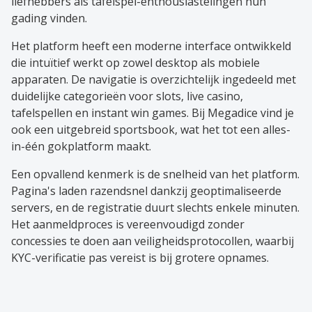
liefhebbers als tafelspel-enthousiastelingen hun
gading vinden.
Het platform heeft een moderne interface ontwikkeld
die intuïtief werkt op zowel desktop als mobiele
apparaten. De navigatie is overzichtelijk ingedeeld met
duidelijke categorieën voor slots, live casino,
tafelspellen en instant win games. Bij Megadice vind je
ook een uitgebreid sportsbook, wat het tot een alles-
in-één gokplatform maakt.
Een opvallend kenmerk is de snelheid van het platform.
Pagina's laden razendsnel dankzij geoptimaliseerde
servers, en de registratie duurt slechts enkele minuten.
Het aanmeldproces is vereenvoudigd zonder
concessies te doen aan veiligheidsprotocollen, waarbij
KYC-verificatie pas vereist is bij grotere opnames.