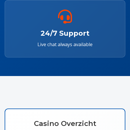
24/7 Support
Live chat always available
Casino Overzicht