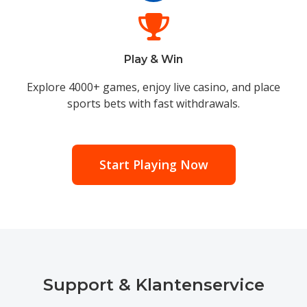
Play & Win
Explore 4000+ games, enjoy live casino, and place
sports bets with fast withdrawals.
Start Playing Now
Support & Klantenservice