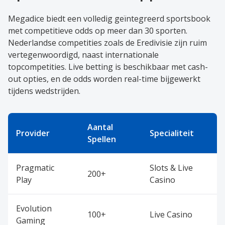
Megadice biedt een volledig geïntegreerd sportsbook
met competitieve odds op meer dan 30 sporten.
Nederlandse competities zoals de Eredivisie zijn ruim
vertegenwoordigd, naast internationale
topcompetities. Live betting is beschikbaar met cash-
out opties, en de odds worden real-time bijgewerkt
tijdens wedstrijden.
Aantal
Provider
Specialiteit
Spellen
Pragmatic
Slots & Live
200+
Play
Casino
Evolution
100+
Live Casino
Gaming