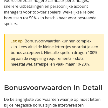
voordelen zoals hogere cashback percentages,
snellere uitbetalingen en persoonlijke account
managers voor top-tier spelers. Wekelijkse reload
bonussen tot 50% zijn beschikbaar voor bestaande
spelers.
Let op:
Bonusvoorwaarden kunnen complex
zijn. Lees altijd de kleine lettertjes voordat je een
bonus accepteert. Niet alle spellen dragen 100%
bij aan de wagering requirements - slots
meestal wel, tafelspellen vaak maar 10-20%.
Bonusvoorwaarden in Detail
De belangrijkste voorwaarden waar je op moet letten
bij de Megadice bonus zijn de inzetvereisten,