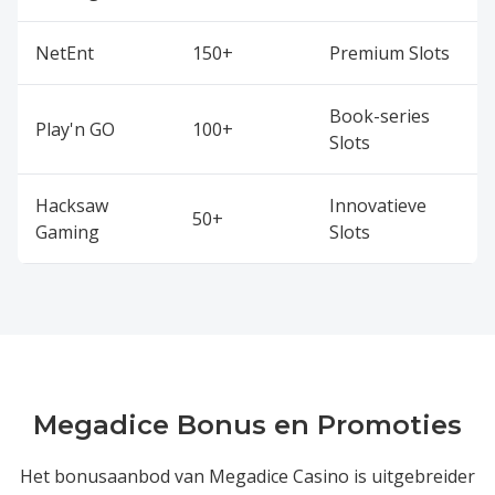
NetEnt
150+
Premium Slots
Book-series
Play'n GO
100+
Slots
Hacksaw
Innovatieve
50+
Gaming
Slots
Megadice Bonus en Promoties
Het bonusaanbod van Megadice Casino is uitgebreider